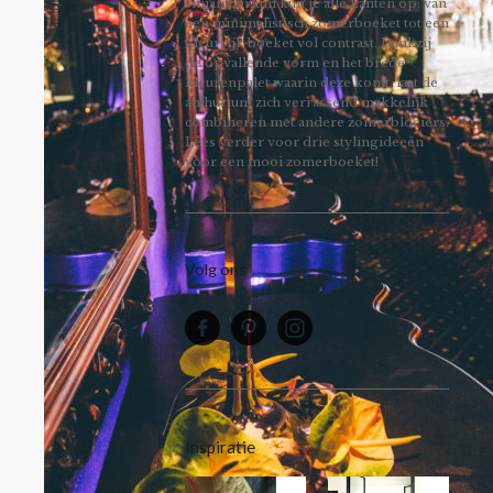
snijanthurium kun je alle kanten op: van
een minimalistisch zomerboeket tot een
kleurrijk boeket vol contrast. Dankzij
de opvallende vorm en het brede
kleurenpalet waarin deze komt, laat de
anthurium zich verrassend makkelijk
combineren met andere zomerbloeiers.
Lees verder voor drie stylingideeën
voor een mooi zomerboeket!
Volg ons
Inspiratie