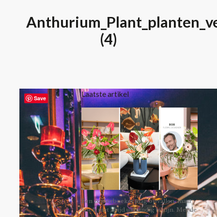
Anthurium_Plant_planten_ve
(4)
Laatste artikel
Save
Een zomerboeket mag opvallen, maar
hoeft niet altijd uitbundig te zijn. Met de