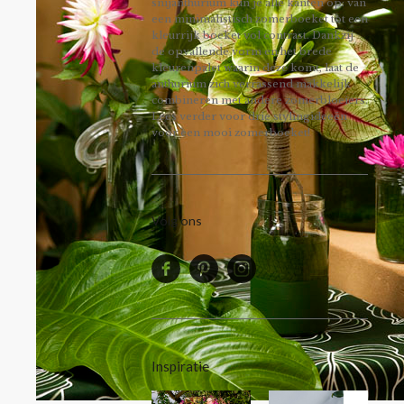
snijanthurium kun je alle kanten op: van
een minimalistisch zomerboeket tot een
kleurrijk boeket vol contrast. Dankzij
de opvallende vorm en het brede
kleurenpalet waarin deze komt, laat de
anthurium zich verrassend makkelijk
combineren met andere zomerbloeiers.
Lees verder voor drie stylingideeën
voor een mooi zomerboeket!
Volg ons
Inspiratie