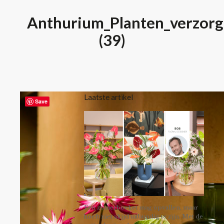
Anthurium_Planten_verzorg
(39)
Laatste artikel
Save
Een zomerboeket mag opvallen, maar
hoeft niet altijd uitbundig te zijn. Met de