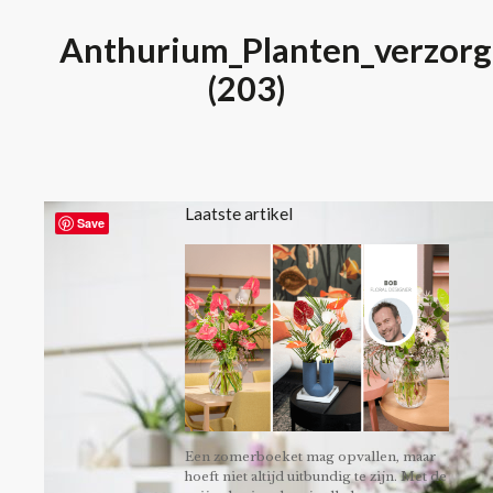
Anthurium_Planten_verzorg
(203)
Laatste artikel
Save
Een zomerboeket mag opvallen, maar
hoeft niet altijd uitbundig te zijn. Met de