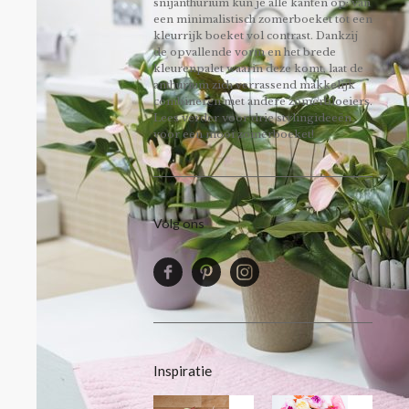
snijanthurium kun je alle kanten op: van
een minimalistisch zomerboeket tot een
kleurrijk boeket vol contrast. Dankzij
de opvallende vorm en het brede
kleurenpalet waarin deze komt, laat de
anthurium zich verrassend makkelijk
combineren met andere zomerbloeiers.
Lees verder voor drie stylingideeën
voor een mooi zomerboeket!
Volg ons
Inspiratie