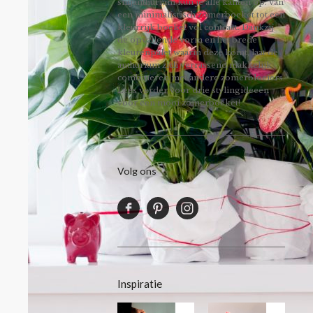
snijanthurium kun je alle kanten op: van
een minimalistisch zomerboeket tot een
kleurrijk boeket vol contrast. Dankzij
de opvallende vorm en het brede
kleurenpalet waarin deze komt, laat de
anthurium zich verrassend makkelijk
combineren met andere zomerbloeiers.
Lees verder voor drie stylingideeën
voor een mooi zomerboeket!
Volg ons
Inspiratie