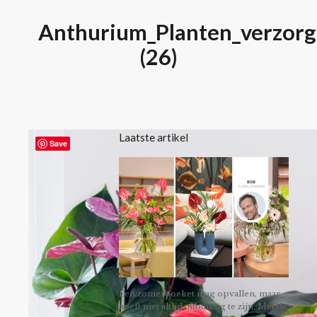
Anthurium_Planten_verzorg
(26)
Laatste artikel
Save
Een zomerboeket mag opvallen, maar
hoeft niet altijd uitbundig te zijn. Met de