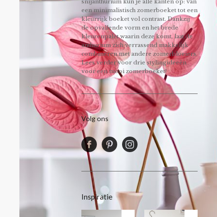
snijanthurium kun je alle kanten op: van
een minimalistisch zomerboeket tot een
kleurrijk boeket vol contrast. Dankzij
de opvallende vorm en het brede
kleurenpalet waarin deze komt, laat de
anthurium zich verrassend makkelijk
combineren met andere zomerbloeiers.
Lees verder voor drie stylingideeën
voor een mooi zomerboeket!
Volg ons
Inspiratie