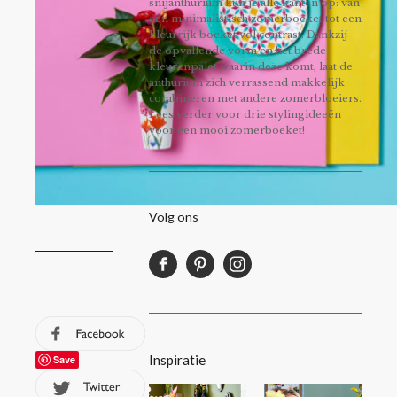
snijanthurium kun je alle kanten op: van
een minimalistisch zomerboeket tot een
kleurrijk boeket vol contrast. Dankzij
de opvallende vorm en het brede
kleurenpalet waarin deze komt, laat de
anthurium zich verrassend makkelijk
combineren met andere zomerbloeiers.
Lees verder voor drie stylingideeën
voor een mooi zomerboeket!
Volg ons
Inspiratie
Save