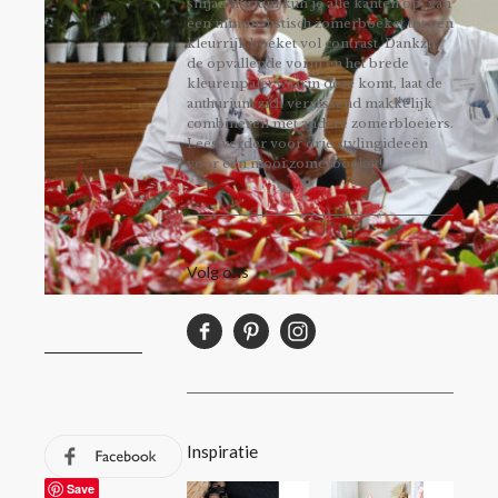
snijanthurium kun je alle kanten op: van
een minimalistisch zomerboeket tot een
kleurrijk boeket vol contrast. Dankzij
de opvallende vorm en het brede
kleurenpalet waarin deze komt, laat de
anthurium zich verrassend makkelijk
combineren met andere zomerbloeiers.
Lees verder voor drie stylingideeën
voor een mooi zomerboeket!
Volg ons
Inspiratie
Save