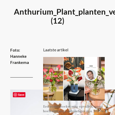
Anthurium_Plant_planten_ve
(12)
Laatste artikel
Foto:
Hanneke
Frankema
Save
Een zomerboeket mag opvallen, maar
hoeft niet altijd uitbundig te zijn. Met de