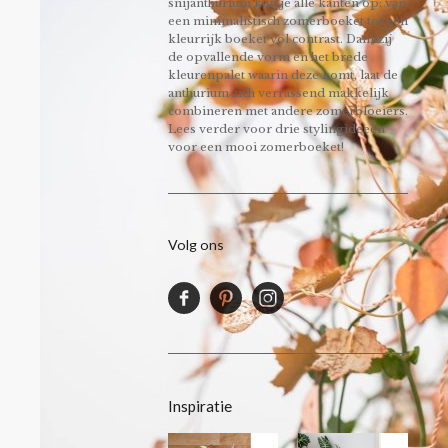
snijanthurium kun je alle kanten op: van
een minimalistisch zomerboeket tot een
kleurrijk boeket vol contrast. Dankzij
de opvallende vorm en het brede
kleurenpalet waarin deze komt, laat de
anthurium zich verrassend makkelijk
combineren met andere zomerbloeiers.
Lees verder voor drie stylingideeën
voor een mooi zomerboeket!
Volg ons
Inspiratie