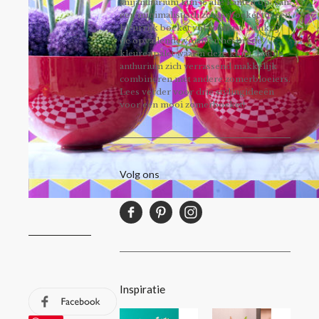
snijanthurium kun je alle kanten op: van
een minimalistisch zomerboeket tot een
kleurrijk boeket vol contrast. Dankzij
de opvallende vorm en het brede
kleurenpalet waarin deze komt, laat de
anthurium zich verrassend makkelijk
combineren met andere zomerbloeiers.
Lees verder voor drie stylingideeën
voor een mooi zomerboeket!
Volg ons
Inspiratie