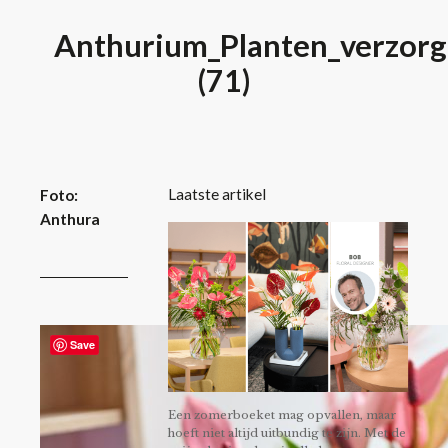
Anthurium_Planten_verzorg
(71)
Laatste artikel
Foto:
Anthura
Save
Een zomerboeket mag opvallen, maar
hoeft niet altijd uitbundig te zijn. Met de