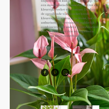
snijanthurium kun je alle kanten op: van
een minimalistisch zomerboeket tot een
kleurrijk boeket vol contrast. Dankzij
de opvallende vorm en het brede
kleurenpalet waarin deze komt, laat de
anthurium zich verrassend makkelijk
combineren met andere zomerbloeiers.
Lees verder voor drie stylingideeën
voor een mooi zomerboeket!
Volg ons
Inspiratie