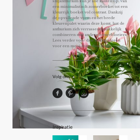
snijanthurium kun je alle kanten op: van
een minimalistisch zomerboeket tot een
kleurrijk boeket vol contrast. Dankzij
de opvallende vorm en het brede
kleurenpalet waarin deze komt, laat de
anthurium zich verrassend makkelijk
combineren met andere zomerbloeiers.
Lees verder voor drie stylingideeën
voor een mooi zomerboeket!
Volg ons
Inspiratie