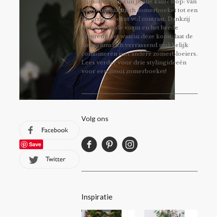
snijanthurium kun je alle kanten op: van
een minimalistisch zomerboeket tot een
kleurrijk boeket vol contrast. Dankzij
de opvallende vorm en het brede
kleurenpalet waarin deze komt, laat de
anthurium zich verrassend makkelijk
combineren met andere zomerbloeiers.
Lees verder voor drie stylingideeën
voor een mooi zomerboeket!
Volg ons
Save
Inspiratie