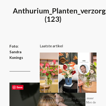
Anthurium_Planten_verzorg
(123)
Laatste artikel
Foto:
Sandra
Konings
Save
Een zomerboeket mag opvallen, maar
hoeft niet altijd uitbundig te zijn. Met de