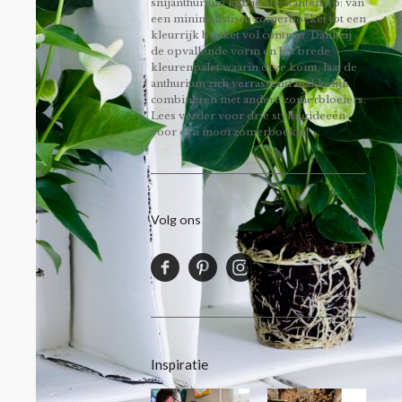
snijanthurium kun je alle kanten op: van
een minimalistisch zomerboeket tot een
kleurrijk boeket vol contrast. Dankzij
de opvallende vorm en het brede
kleurenpalet waarin deze komt, laat de
anthurium zich verrassend makkelijk
combineren met andere zomerbloeiers.
Lees verder voor drie stylingideeën
voor een mooi zomerboeket!
Volg ons
Inspiratie