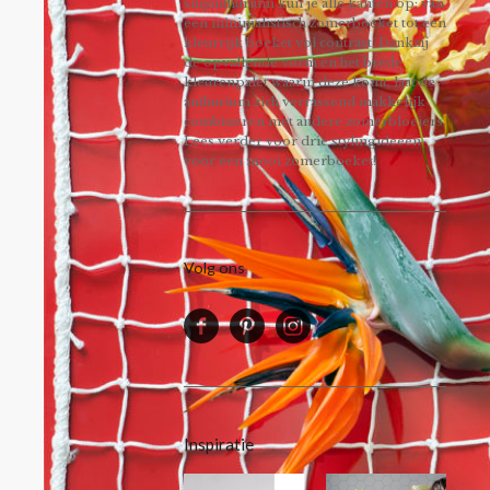
snijanthurium kun je alle kanten op: van
een minimalistisch zomerboeket tot een
kleurrijk boeket vol contrast. Dankzij
de opvallende vorm en het brede
kleurenpalet waarin deze komt, laat de
anthurium zich verrassend makkelijk
combineren met andere zomerbloeiers.
Lees verder voor drie stylingideeën
voor een mooi zomerboeket!
Volg ons
Inspiratie