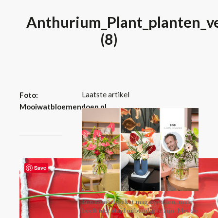
Anthurium_Plant_planten_ve
(8)
Laatste artikel
Foto:
Mooiwatbloemendoen.nl
Save
Een zomerboeket mag opvallen, maar
hoeft niet altijd uitbundig te zijn. Met de