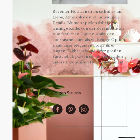
Bei einer Hochzeit dreht sich alles um
Liebe, Atmosphäre und individuelle
Details. Blumen spielen dabei eine
wichtige Rolle, von der Zeremonie bis
zum festlichen Dinner. Anthurien
überraschen hier als vielseitige Option.
Dank ihrer eleganten Form, ihrer
langen Haltbarkeit und ihrer großen
Farbvielfalt passen sie perfekt zu den
unterschiedlichsten Hochzeitsthemen!
Folgen Sie uns