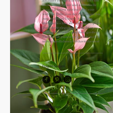
Bei einer Hochzeit dreht sich alles um
Liebe, Atmosphäre und individuelle
Details. Blumen spielen dabei eine
wichtige Rolle, von der Zeremonie bis
zum festlichen Dinner. Anthurien
überraschen hier als vielseitige Option.
Dank ihrer eleganten Form, ihrer
langen Haltbarkeit und ihrer großen
Farbvielfalt passen sie perfekt zu den
unterschiedlichsten Hochzeitsthemen!
Folgen Sie uns
Inspiration