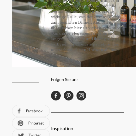
Bei einer Hochzeit dreht sich alles um
Liebe, Atmosphäre und individuelle
Details. Blumen spielen dabei eine
wichtige Rolle, von der Zeremonie bis
zum festlichen Dinner. Anthurien
überraschen hier als vielseitige Option.
Dank ihrer eleganten Form, ihrer
langen Haltbarkeit und ihrer großen
Farbvielfalt passen sie perfekt zu den
unterschiedlichsten Hochzeitsthemen!
Folgen Sie uns
Inspiration