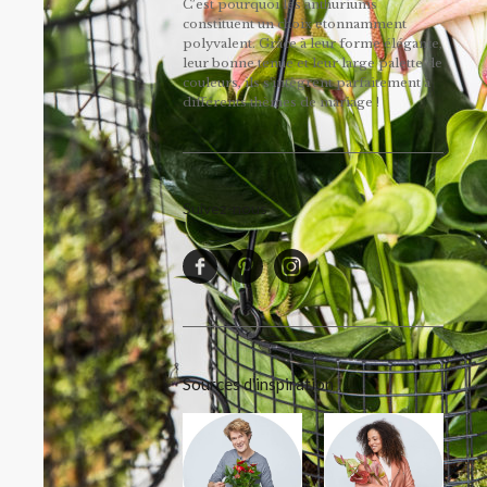
C’est pourquoi les anthuriums
constituent un choix étonnamment
polyvalent. Grâce à leur forme élégante,
leur bonne tenue et leur large palette de
couleurs, ils s'intègrent parfaitement à
différents thèmes de mariage !
Suivez-nous
Sources d'inspiration