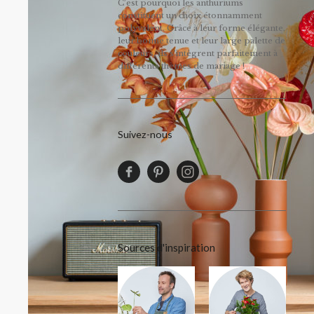
C’est pourquoi les anthuriums
constituent un choix étonnamment
polyvalent. Grâce à leur forme élégante,
leur bonne tenue et leur large palette de
couleurs, ils s'intègrent parfaitement à
différents thèmes de mariage !
Suivez-nous
Sources d'inspiration