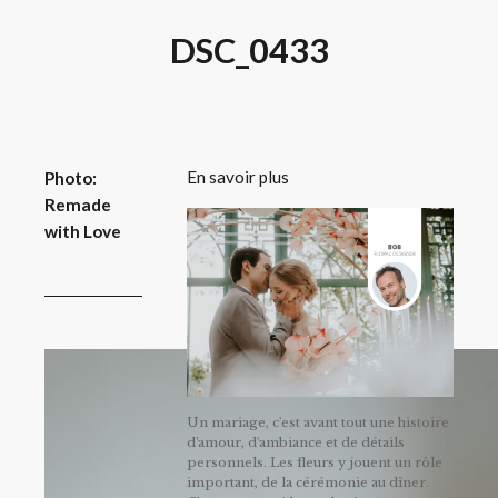
DSC_0433
En savoir plus
Photo:
Remade
with Love
Un mariage, c'est avant tout une histoire
d'amour, d'ambiance et de détails
personnels. Les fleurs y jouent un rôle
important, de la cérémonie au dîner.