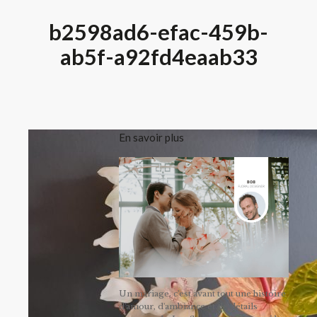
b2598ad6-efac-459b-
ab5f-a92fd4eaab33
En savoir plus
Un mariage, c'est avant tout une histoire
d'amour, d'ambiance et de détails