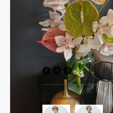
personnels. Les fleurs y jouent un rôle
important, de la cérémonie au dîner.
C’est pourquoi les anthuriums
constituent un choix étonnamment
polyvalent. Grâce à leur forme élégante,
leur bonne tenue et leur large palette de
couleurs, ils s'intègrent parfaitement à
différents thèmes de mariage !
Suivez-nous
Sources d'inspiration