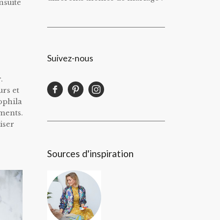
nsuite
Suivez-nous
.
urs et
sophila
éments.
iser
Sources d'inspiration