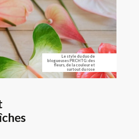
Le style du duo de
blogueuses PRCHTG: des
fleurs, de la couleur et
surtout du rose
t
aîches