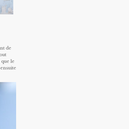
ent de
tout
 que le
 ensuite