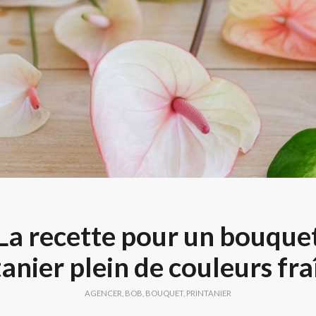
La recette pour un bouque
anier plein de couleurs fr
AGENCER
,
BOB
,
BOUQUET
,
PRINTANIER