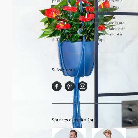
personnels. Les fleurs y jouent un rôle
important, de la cérémonie au dîner.
C’est pourquoi les anthuriums
constituent un choix étonnamment
polyvalent. Grâce à leur forme élégante,
leur bonne tenue et leur large palette de
couleurs, ils s'intègrent parfaitement à
différents thèmes de mariage !
Suivez-nous
Sources d'inspiration