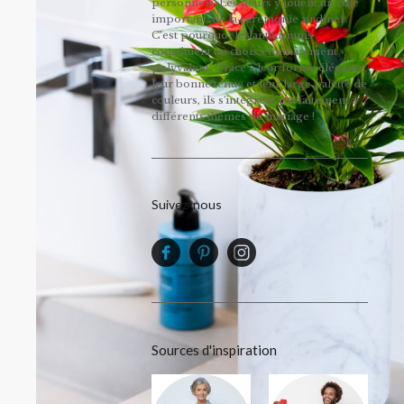
personnels. Les fleurs y jouent un rôle
important, de la cérémonie au dîner.
C’est pourquoi les anthuriums
constituent un choix étonnamment
polyvalent. Grâce à leur forme élégante,
leur bonne tenue et leur large palette de
couleurs, ils s'intègrent parfaitement à
différents thèmes de mariage !
Suivez-nous
Sources d'inspiration