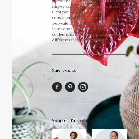
personnels. Les fleurs y jouent un rôle
important, de la cérémonie au dîner.
C’est pourquoi les anthuriums
constituent un choix étonnamment
polyvalent. Grâce à leur forme élégante,
leur bonne tenue et leur large palette de
couleurs, ils s'intègrent parfaitement à
différents thèmes de mariage !
Suivez-nous
Sources d'inspiration