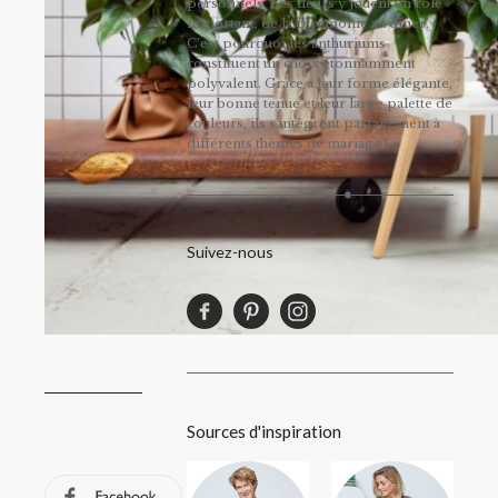
personnels. Les fleurs y jouent un rôle
important, de la cérémonie au dîner.
C’est pourquoi les anthuriums
constituent un choix étonnamment
polyvalent. Grâce à leur forme élégante,
leur bonne tenue et leur large palette de
couleurs, ils s'intègrent parfaitement à
différents thèmes de mariage !
Suivez-nous
Sources d'inspiration