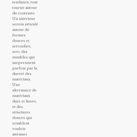
tendance, tout
tourne autour
du contraste.
Un intérieur
serein articulé
autour de
formes
douces et
arrondies,
avec des
meubles qui
surprennent
parfois par la
dureté des
matériaux.
Une
alternance de
matériaux
durs et lisses,
et des
structures
douces qui
semblent
vouloir
atténuer