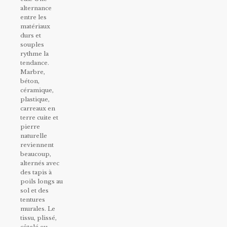
alternance
entre les
matériaux
durs et
souples
rythme la
tendance.
Marbre,
béton,
céramique,
plastique,
carreaux en
terre cuite et
pierre
naturelle
reviennent
beaucoup,
alternés avec
des tapis à
poils longs au
sol et des
tentures
murales. Le
tissu, plissé,
côtelé ou