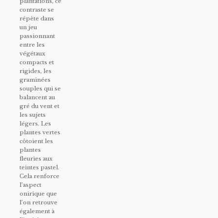
plantations, ce
contraste se
répète dans
un jeu
passionnant
entre les
végétaux
compacts et
rigides, les
graminées
souples qui se
balancent au
gré du vent et
les sujets
légers. Les
plantes vertes
côtoient les
plantes
fleuries aux
teintes pastel.
Cela renforce
l’aspect
onirique que
l’on retrouve
également à