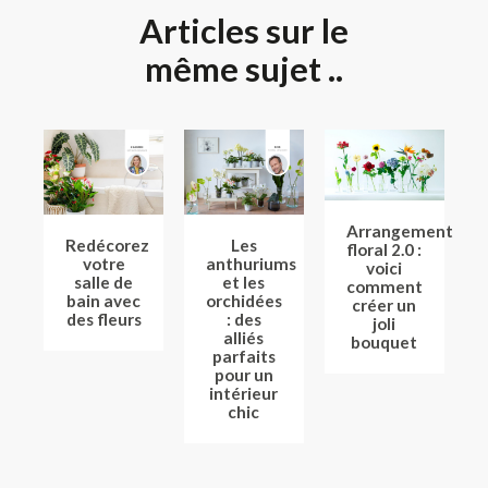
Articles sur le
même sujet ..
Arrangement
Redécorez
Les
floral 2.0 :
votre
anthuriums
voici
salle de
et les
comment
bain avec
orchidées
créer un
des fleurs
: des
joli
alliés
bouquet
parfaits
pour un
intérieur
chic