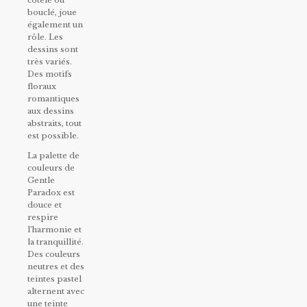
bouclé, joue
également un
rôle. Les
dessins sont
très variés.
Des motifs
floraux
romantiques
aux dessins
abstraits, tout
est possible.
La palette de
couleurs de
Gentle
Paradox est
douce et
respire
l’harmonie et
la tranquillité.
Des couleurs
neutres et des
teintes pastel
alternent avec
une teinte