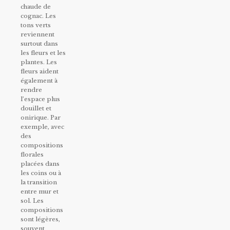
chaude de
cognac. Les
tons verts
reviennent
surtout dans
les fleurs et les
plantes. Les
fleurs aident
également à
rendre
l’espace plus
douillet et
onirique. Par
exemple, avec
des
compositions
florales
placées dans
les coins ou à
la transition
entre mur et
sol. Les
compositions
sont légères,
souvent