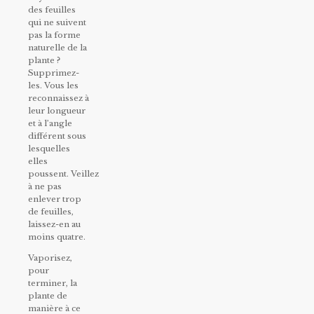
des feuilles
qui ne suivent
pas la forme
naturelle de la
plante ?
Supprimez-
les. Vous les
reconnaissez à
leur longueur
et à l’angle
différent sous
lesquelles
elles
poussent. Veillez
à ne pas
enlever trop
de feuilles,
laissez-en au
moins quatre.
Vaporisez,
pour
terminer, la
plante de
manière à ce