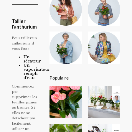
Tailler
l’anthurium
Pour tailler un
anthurium, il
vous faut :
Un
sécateur
Un
vaporisateur
rempli
Populaire
d’eau
Commencez
par
supprimer les
feuilles jaunes
ou brunes. Si
elles ne se
détachent pas
facilement,
utilisez un