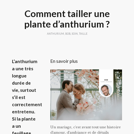
Comment tailler une
plante d’anthurium ?
ANTHURIUM
,
BOB
,
SOIN
,
TAILLE
En savoir plus
L’anthurium
a une très
longue
durée de
vie, surtout
s’il est
correctement
entretenu.
Si la plante
a un
Un mariage, c'est avant tout une histoire
d'amour, d'ambiance et de détails
feuillage