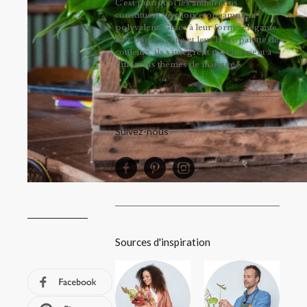
C’est pourquoi les anthuriums
constituent un choix étonnamment
polyvalent. Grâce à leur forme élégante,
leur bonne tenue et leur large palette de
couleurs, ils s'intègrent parfaitement à
différents thèmes de mariage !
Suivez-nous
Sources d'inspiration