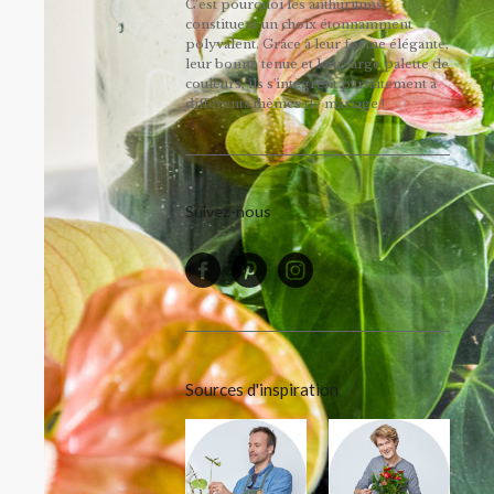
C’est pourquoi les anthuriums
constituent un choix étonnamment
polyvalent. Grâce à leur forme élégante,
leur bonne tenue et leur large palette de
couleurs, ils s'intègrent parfaitement à
différents thèmes de mariage !
Suivez-nous
Sources d'inspiration