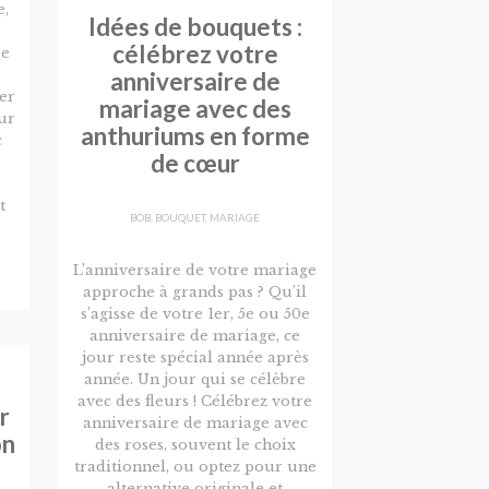
e,
Idées de bouquets :
célébrez votre
de
anniversaire de
er
mariage avec des
ur
anthuriums en forme
c
de cœur
t
BOB
,
BOUQUET
,
MARIAGE
L’anniversaire de votre mariage
approche à grands pas ? Qu’il
s’agisse de votre 1er, 5e ou 50e
anniversaire de mariage, ce
jour reste spécial année après
année. Un jour qui se célèbre
avec des fleurs ! Célébrez votre
r
anniversaire de mariage avec
on
des roses, souvent le choix
traditionnel, ou optez pour une
alternative originale et