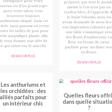
exemplaire pour votre
préparer, par tout le mond
bureau ou d’un grand sujet
même si l’on n’est pas un
pour votre salon, vous
cordon-bleu. À l’approche 
trouverez toujours
la Saint Valentin, nous lui
’anthurium adapté. Dans cet
avons demandé de nous livr
rticle, nous passons en revue
son inspiration culinaire po
outes les tailles de pots pour
une table romantique ave
cette magnifique plante, afin
des fleurs d’anthurium. La
de vous donner une idée de
fleur en forme de cœur,
ce qui existe sur le marché.
parfaite pour un dîner tou
en fleurs.
EN SAVOIR PLUS
EN SAVOIR PLUS
Les anthuriums et
les orchidées : des
Quelles fleurs offri
alliés parfaits pour
dans quelle situati
un intérieur chic
?