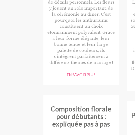
de détails personnels. Les fleurs
L
y jouent un rôle important, de
la cérémonie au dîner. C’est
pourquoi les anthuriums
s
constituent un choix
Sa
étonnamment polyvalent. Grâce
à leur forme élégante, leur
bonne tenue et leur large
palette de couleurs, ils
s’intègrent parfaitement à
différents thèmes de mariage !
f
D
EN SAVOIR PLUS
Composition florale
P
pour débutants :
expliquée pas à pas