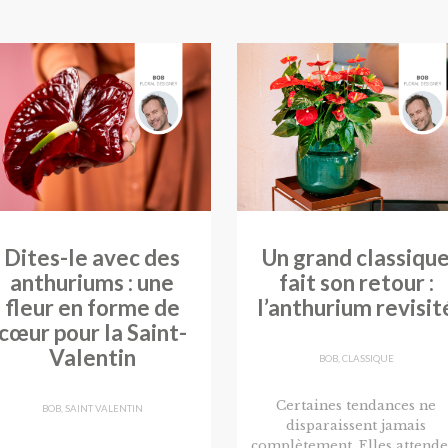
Dites-le avec des
Un grand classiqu
anthuriums : une
fait son retour :
fleur en forme de
l’anthurium revisit
cœur pour la Saint-
Valentin
BOB
,
CLASSIQUE
Certaines tendances ne
BOB
,
SAINT VALENTIN
disparaissent jamais
complètement. Elles attende