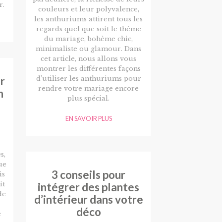
r.
couleurs et leur polyvalence,
les anthuriums attirent tous les
regards quel que soit le thème
du mariage, bohème chic,
minimaliste ou glamour. Dans
cet article, nous allons vous
montrer les différentes façons
r
d’utiliser les anthuriums pour
rendre votre mariage encore
n
plus spécial.
EN SAVOIR PLUS
s,
ue
3 conseils pour
is
it
intégrer des plantes
de
d’intérieur dans votre
déco
e