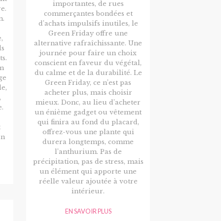
importantes, de rues
e.
commerçantes bondées et
m.
d’achats impulsifs inutiles, le
Green Friday offre une
,
alternative rafraîchissante. Une
ds
journée pour faire un choix
s.
conscient en faveur du végétal,
um
du calme et de la durabilité. Le
ge
Green Friday, ce n’est pas
le,
acheter plus, mais choisir
,
mieux. Donc, au lieu d’acheter
.
un énième gadget ou vêtement
qui finira au fond du placard,
t
offrez-vous une plante qui
en
durera longtemps, comme
l’anthurium. Pas de
précipitation, pas de stress, mais
un élément qui apporte une
réelle valeur ajoutée à votre
intérieur.
EN SAVOIR PLUS