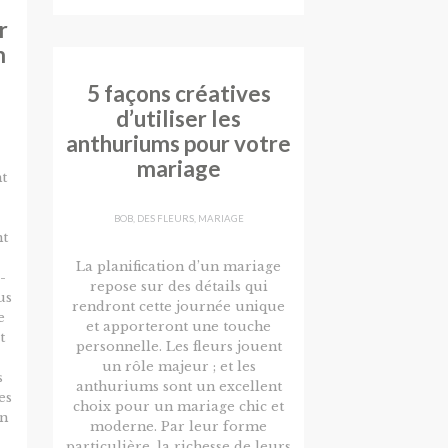
r
m
5 façons créatives
d’utiliser les
anthuriums pour votre
mariage
t
BOB
,
DES FLEURS
,
MARIAGE
nt
La planification d’un mariage
-
repose sur des détails qui
us
rendront cette journée unique
e
et apporteront une touche
t
personnelle. Les fleurs jouent
un rôle majeur ; et les
s
anthuriums sont un excellent
es
choix pour un mariage chic et
en
moderne. Par leur forme
particulière, la richesse de leurs