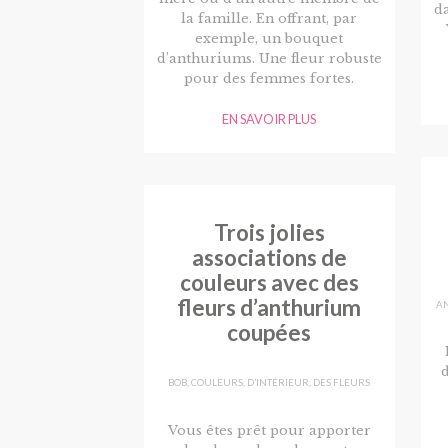
d
la famille. En offrant, par
exemple, un bouquet
d’anthuriums. Une fleur robuste
pour des femmes fortes.
EN SAVOIR PLUS
Trois jolies
associations de
couleurs avec des
fleurs d’anthurium
A
coupées
d
BOB
,
COULEURS
,
D’INTÉRIEUR
,
DES FLEURS
Vous êtes prêt pour apporter