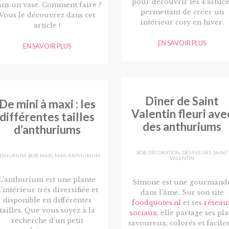
pour découvrir les 4 astuce
ans un vase. Comment faire ?
permettant de créer un
Vous le découvrez dans cet
intérieur cosy en hiver.
article !
EN SAVOIR PLUS
EN SAVOIR PLUS
Dîner de Saint
De mini à maxi : les
Valentin fleuri ave
différentes tailles
des anthuriums
d’anthuriums
BOB
,
DÉCORATION
,
DES FLEURS
,
SAINT
NTHURIUM
,
BOB
,
MAXI
,
MINI-ANTHURIUM
VALENTIN
L’anthurium est une plante
Simone est une gourmand
’intérieur très diversifiée et
dans l’âme. Sur son site
disponible en différentes
foodquotes.nl
et ses
réseau
tailles. Que vous soyez à la
sociaux
, elle partage ses pla
recherche d’un petit
savoureux, colorés et faciles