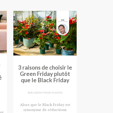
e
3 raisons de choisir le
Green Friday plutôt
é
que le Black Friday
BOB
,
GREEN FRIDAY
,
PLANTES
Alors que le Black Friday est
synonyme de réductions
nt