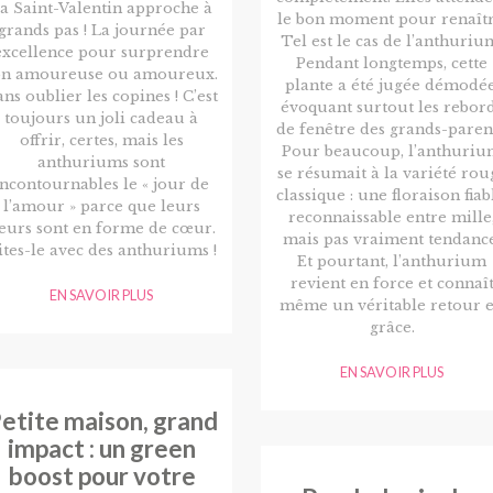
a Saint-Valentin approche à
le bon moment pour renaîtr
grands pas ! La journée par
Tel est le cas de l’anthuriu
excellence pour surprendre
Pendant longtemps, cette
on amoureuse ou amoureux.
plante a été jugée démodée
ns oublier les copines ! C’est
évoquant surtout les rebor
toujours un joli cadeau à
de fenêtre des grands-parent
offrir, certes, mais les
Pour beaucoup, l’anthuri
anthuriums sont
se résumait à la variété rou
incontournables le « jour de
classique : une floraison fiab
l’amour » parce que leurs
reconnaissable entre mille
leurs sont en forme de cœur.
mais pas vraiment tendance
ites-le avec des anthuriums !
Et pourtant, l’anthurium
revient en force et connaî
EN SAVOIR PLUS
même un véritable retour 
grâce.
EN SAVOIR PLUS
etite maison, grand
impact : un green
boost pour votre