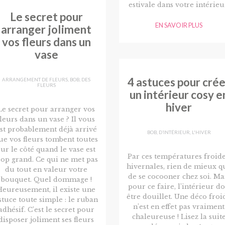
estivale dans votre intérieu
Le secret pour
EN SAVOIR PLUS
arranger joliment
vos fleurs dans un
vase
4 astuces pour crée
ARRANGEMENT DE FLEURS
,
BOB
,
DES
FLEURS
un intérieur cosy e
hiver
Le secret pour arranger vos
fleurs dans un vase ? Il vous
st probablement déjà arrivé
BOB
,
D’INTÉRIEUR
,
L'HIVER
ue vos fleurs tombent toutes
sur le côté quand le vase est
Par ces températures froide
rop grand. Ce qui ne met pas
hivernales, rien de mieux q
du tout en valeur votre
de se cocooner chez soi. Ma
bouquet. Quel dommage !
pour ce faire, l’intérieur do
Heureusement, il existe une
être douillet. Une déco froi
stuce toute simple : le ruban
n’est en effet pas vraiment
adhésif. C’est le secret pour
chaleureuse ! Lisez la suit
disposer joliment ses fleurs