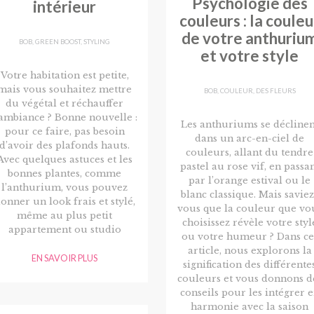
Psychologie des
intérieur
couleurs : la couleu
de votre anthuriu
BOB
,
GREEN BOOST
,
STYLING
et votre style
Votre habitation est petite,
mais vous souhaitez mettre
BOB
,
COULEUR
,
DES FLEURS
du végétal et réchauffer
’ambiance ? Bonne nouvelle :
Les anthuriums se déclinen
pour ce faire, pas besoin
dans un arc-en-ciel de
d’avoir des plafonds hauts.
couleurs, allant du tendre
Avec quelques astuces et les
pastel au rose vif, en passa
bonnes plantes, comme
par l’orange estival ou le
l’anthurium, vous pouvez
blanc classique. Mais saviez
onner un look frais et stylé,
vous que la couleur que vo
même au plus petit
choisissez révèle votre styl
appartement ou studio
ou votre humeur ? Dans ce
article, nous explorons la
EN SAVOIR PLUS
signification des différente
couleurs et vous donnons d
conseils pour les intégrer 
harmonie avec la saison