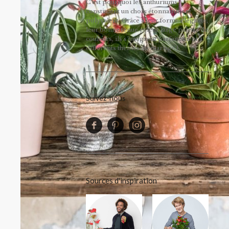
C’est pourquoi les anthuriums
constituent un choix étonnamment
polyvalent. Grâce à leur forme élégante,
leur bonne tenue et leur large palette de
couleurs, ils s'intègrent parfaitement à
différents thèmes de mariage !
Suivez-nous
Sources d'inspiration