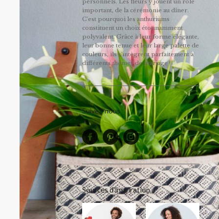
personnels. Les fleurs y jouent un rôle
important, de la cérémonie au dîner.
C’est pourquoi les anthuriums
constituent un choix étonnamment
polyvalent. Grâce à leur forme élégante,
leur bonne tenue et leur large palette de
couleurs, ils s'intègrent parfaitement à
différents thèmes de mariage !
Suivez-nous
Sources d'inspiration