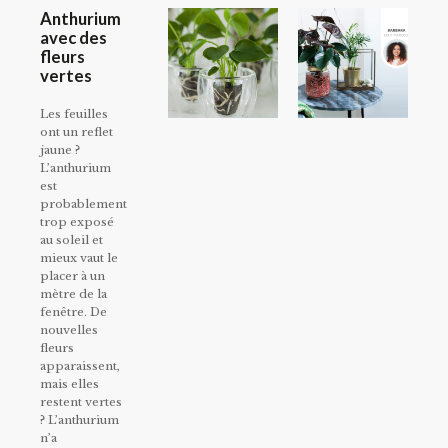
Anthurium
avec des
fleurs
vertes
Les feuilles
ont un reflet
jaune ?
L’anthurium
est
probablement
trop exposé
au soleil et
mieux vaut le
placer à un
mètre de la
fenêtre. De
nouvelles
fleurs
apparaissent,
mais elles
restent vertes
? L’anthurium
n’a