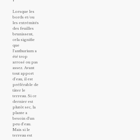
Lorsque les
bords et/ou
les extrémités
des feuilles
brunissent,
cela signifie
que
l’anthurium a
été trop
arrosé ou pas
assez. Avant
tout apport
d’eau, il est
préférable de
tâter le
terreau. Si ce
dernier est
plutôt sec, la
plante a
besoin d’un
peu d’eau.
Mais si le
terreau est