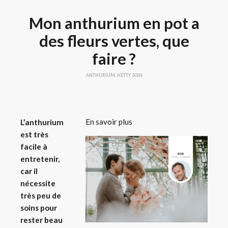
Mon anthurium en pot a
des fleurs vertes, que
faire ?
ANTHURIUM
,
HETTY
,
SOIN
En savoir plus
L’anthurium
est très
facile à
entretenir,
car il
nécessite
très peu de
soins pour
rester beau