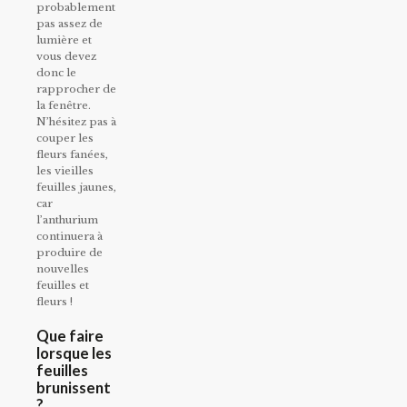
probablement
pas assez de
lumière et
vous devez
donc le
rapprocher de
la fenêtre.
N’hésitez pas à
couper les
fleurs fanées,
les vieilles
feuilles jaunes,
car
l’anthurium
continuera à
produire de
nouvelles
feuilles et
fleurs !
Que faire
lorsque les
feuilles
brunissent
?