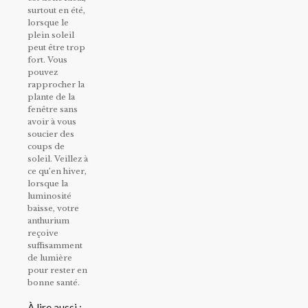
surtout en été,
lorsque le
plein soleil
peut être trop
fort. Vous
pouvez
rapprocher la
plante de la
fenêtre sans
avoir à vous
soucier des
coups de
soleil. Veillez à
ce qu’en hiver,
lorsque la
luminosité
baisse, votre
anthurium
reçoive
suffisamment
de lumière
pour rester en
bonne santé.
À lire aussi :