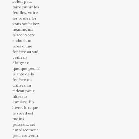
soleil peut
faire jaunir les
feuilles, voire
les brûler. Si
vous souhaitez
néanmoins
placer votre
anthurium
près d’une
fenêtre au sud,
veillez à
éloigner
quelque peu la
plante de la
fenêtre ou
utilisez un
rideau pour
filtrer la
lumière. En
hiver, lorsque
le soleil est
moins
puissant, cet
emplacement
peut convenir.