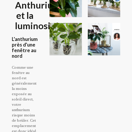
Anthuriums
et la
luminosité
L’anthurium
près d’une
fenêtre au
nord
Comme une
fenêtre au
nord est
généralement
la moins
exposée au
soleil direct,
votre
anthurium
risque moins
de brûler. Cet
emplacement
est donc idéal,