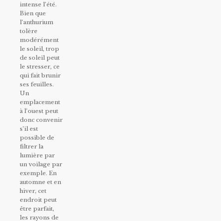
intense l’été.
Bien que
l’anthurium
tolère
modérément
le soleil, trop
de soleil peut
le stresser, ce
qui fait brunir
ses feuilles.
Un
emplacement
à l’ouest peut
donc convenir
s’il est
possible de
filtrer la
lumière par
un voilage par
exemple. En
automne et en
hiver, cet
endroit peut
être parfait,
les rayons de