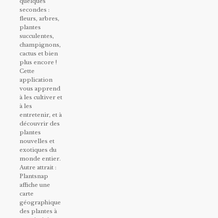
quelques
secondes :
fleurs, arbres,
plantes
succulentes,
champignons,
cactus et bien
plus encore !
Cette
application
vous apprend
à les cultiver et
à les
entretenir, et à
découvrir des
plantes
nouvelles et
exotiques du
monde entier.
Autre attrait :
Plantsnap
affiche une
carte
géographique
des plantes à