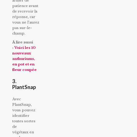
armer de
patience avant
de recevoir la
réponse, car
vous ne l’aurez
pas sur-le-
champ.
À lire aussi
:
Voici les 10
nouveaux
anthuriums,
en pot et en
fleur coupée
3.
PlantSnap
Avec
PlantSnap,
vous pouvez
identifier
toutes sortes
de
végétaux en