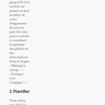
jusqu’à 20 000
variétés de
plantes et leur
nombre ne
cesse
d’augmenter
de jour en
jour ! Et vous
pouvez même
y contribuer
en ajoutant
des photos et
des
informations.
Sous le slogan
« Sharing is
caring » –
« Partager,
c’est
s’engager » !
2. Plantifier
Vous n’avez
pas réussi à