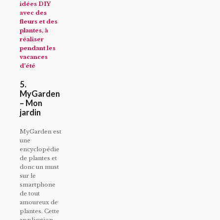
idées DIY
avec des
fleurs et des
plantes, à
réaliser
pendant les
vacances
d’été
5.
MyGarden
– Mon
jardin
MyGarden est
une
encyclopédie
de plantes et
donc un must
sur le
smartphone
de tout
amoureux de
plantes. Cette
application