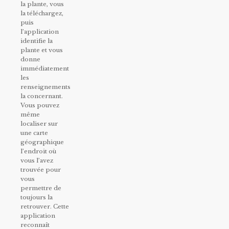
la plante, vous
la téléchargez,
puis
l’application
identifie la
plante et vous
donne
immédiatement
les
renseignements
la concernant.
Vous pouvez
même
localiser sur
une carte
géographique
l’endroit où
vous l’avez
trouvée pour
vous
permettre de
toujours la
retrouver. Cette
application
reconnaît