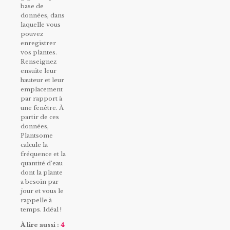
base de
données, dans
laquelle vous
pouvez
enregistrer
vos plantes.
Renseignez
ensuite leur
hauteur et leur
emplacement
par rapport à
une fenêtre. À
partir de ces
données,
Plantsome
calcule la
fréquence et la
quantité d’eau
dont la plante
a besoin par
jour et vous le
rappelle à
temps. Idéal !
À lire aus
si :
4