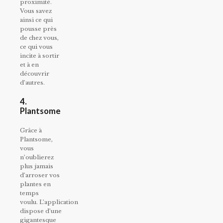
proximité.
Vous savez
ainsi ce qui
pousse près
de chez vous,
ce qui vous
incite à sortir
et à en
découvrir
d’autres.
4.
Plantsome
Grâce à
Plantsome,
vous
n’oublierez
plus jamais
d’arroser vos
plantes en
temps
voulu. L’application
dispose d’une
gigantesque