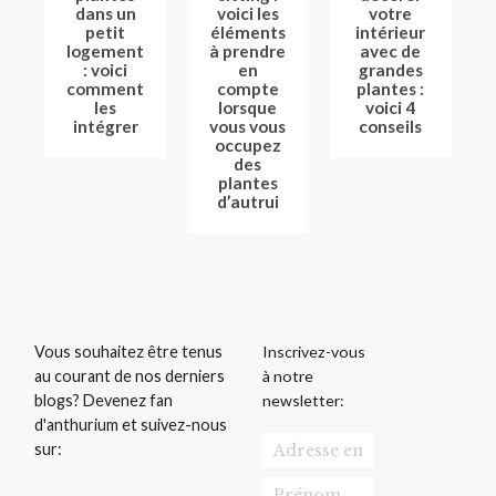
dans un
voici les
votre
petit
éléments
intérieur
logement
à prendre
avec de
: voici
en
grandes
comment
compte
plantes :
les
lorsque
voici 4
intégrer
vous vous
conseils
occupez
des
plantes
d’autrui
Inscrivez-vous
Vous souhaitez être tenus
à notre
au courant de nos derniers
newsletter:
blogs? Devenez fan
d'anthurium et suivez-nous
sur: