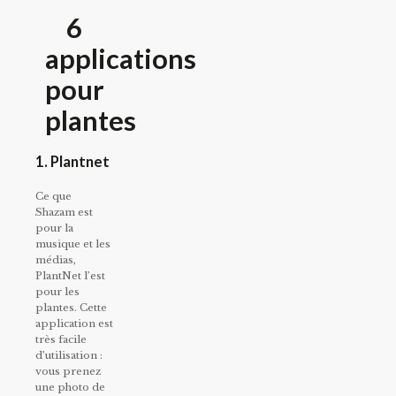
6
applications
pour
plantes
1. Plantnet
Ce que
Shazam est
pour la
musique et les
médias,
PlantNet l’est
pour les
plantes. Cette
application est
très facile
d’utilisation :
vous prenez
une photo de