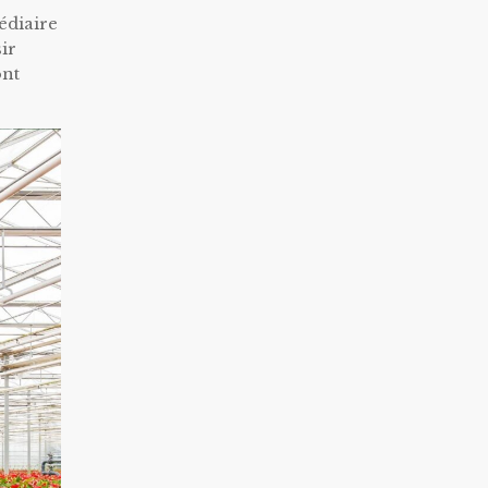
édiaire
sir
ont