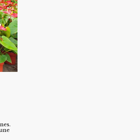
s
nes.
 une