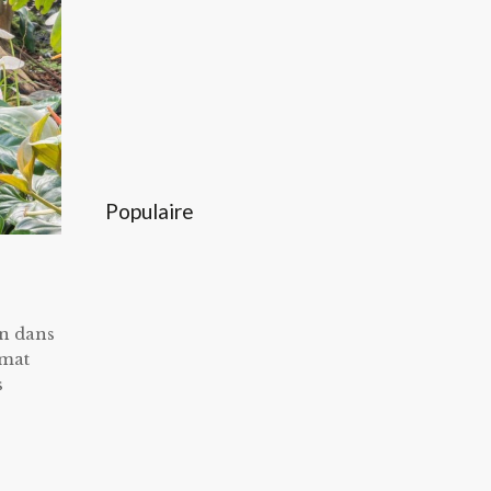
Populaire
in dans
imat
s