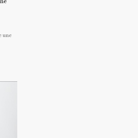
une
e une