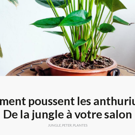
ent poussent les anthuri
De la jungle à votre salon
JUNGLE
,
PETER
,
PLANTES