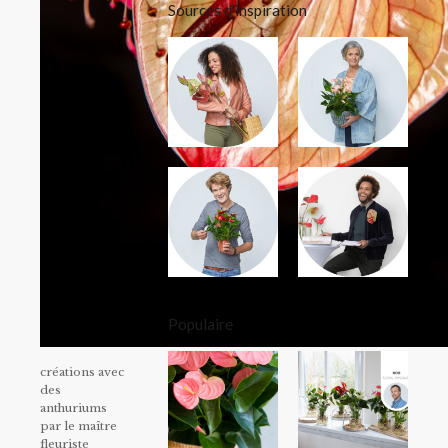
Sources d'inspiration
Populaire
créations avec
des
anthuriums
par le maître
fleuriste