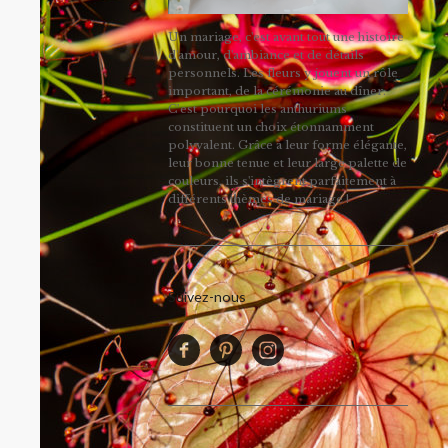
Un mariage, c'est avant tout une histoire
d'amour, d'ambiance et de détails
personnels. Les fleurs y jouent un rôle
important, de la cérémonie au dîner.
C’est pourquoi les anthuriums
constituent un choix étonnamment
polyvalent. Grâce à leur forme élégante,
leur bonne tenue et leur large palette de
couleurs, ils s'intègrent parfaitement à
différents thèmes de mariage !
Suivez-nous