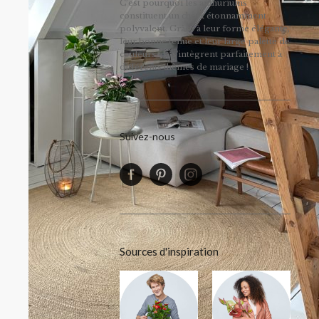
C’est pourquoi les anthuriums
constituent un choix étonnamment
polyvalent. Grâce à leur forme élégante,
leur bonne tenue et leur large palette de
couleurs, ils s'intègrent parfaitement à
différents thèmes de mariage !
Suivez-nous
Sources d'inspiration