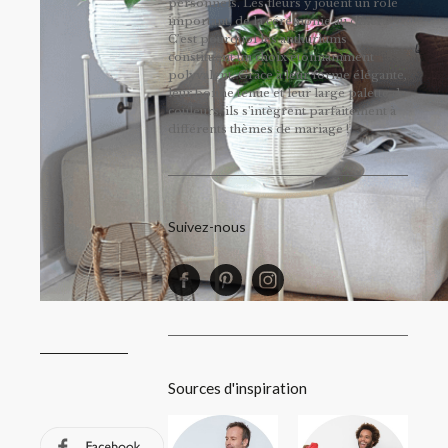
personnels. Les fleurs y jouent un rôle
important, de la cérémonie au dîner.
C’est pourquoi les anthuriums
constituent un choix étonnamment
polyvalent. Grâce à leur forme élégante,
leur bonne tenue et leur large palette de
couleurs, ils s'intègrent parfaitement à
différents thèmes de mariage !
Suivez-nous
Sources d'inspiration