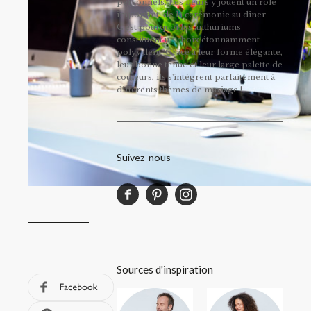
personnels. Les fleurs y jouent un rôle
important, de la cérémonie au dîner.
C’est pourquoi les anthuriums
constituent un choix étonnamment
polyvalent. Grâce à leur forme élégante,
leur bonne tenue et leur large palette de
couleurs, ils s'intègrent parfaitement à
différents thèmes de mariage !
Suivez-nous
Sources d'inspiration