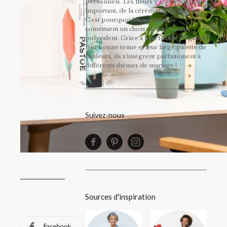
personnels. Les fleurs y jouent un rôle
important, de la cérémonie au dîner.
C’est pourquoi les anthuriums
constituent un choix étonnamment
polyvalent. Grâce à leur forme élégante,
leur bonne tenue et leur large palette de
couleurs, ils s'intègrent parfaitement à
différents thèmes de mariage !
Suivez-nous
Sources d'inspiration