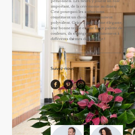
personnels. Les fleurs y jouent un rôle
important, de la cérémonie au dîner.
C’est pourquoi les anthuriums
constituent un choix étonnamment
polyvalent. Grâce à leur forme élégante,
leur bonne tenue et leur large palette de
couleurs, ils s'intègrent parfaitement à
différents thèmes de mariage !
Suivez-nous
Sources d'inspiration