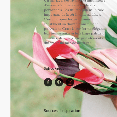
Un mariage, c'est avant tout une histoire
d'amour, d'ambiance et de détails
personnels. Les fleurs y jouent un rôle
important, de la cérémonie au dîner.
C’est pourquoi les anthuriums
constituent un choix étonnamment
polyvalent. Grâce à leur forme élégante,
leur bonne tenue et leur large palette de
couleurs, ils s'intègrent parfaitement à
différents thèmes de mariage !
Suivez-nous
Sources d'inspiration