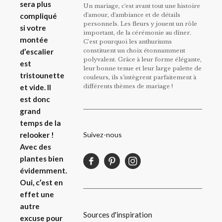
sera plus
Un mariage, c'est avant tout une histoire
d'amour, d'ambiance et de détails
compliqué
personnels. Les fleurs y jouent un rôle
si votre
important, de la cérémonie au dîner.
montée
C’est pourquoi les anthuriums
constituent un choix étonnamment
d’escalier
polyvalent. Grâce à leur forme élégante,
est
leur bonne tenue et leur large palette de
tristounette
couleurs, ils s'intègrent parfaitement à
différents thèmes de mariage !
et vide. Il
est donc
grand
temps de la
Suivez-nous
relooker !
Avec des
plantes bien
évidemment.
Oui, c’est en
effet une
autre
Sources d'inspiration
excuse pour