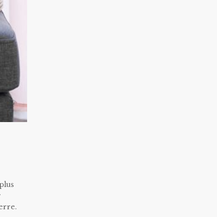
plus
r
erre.