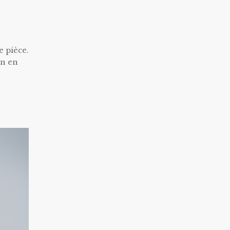
e pièce.
on en