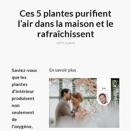
Ces 5 plantes purifient
l’air dans la maison et le
rafraîchissent
HETTY
,
PLANTE
En savoir plus
Saviez-vous
que les
plantes
d’intérieur
produisent
non
seulement
de
l’oxygène,