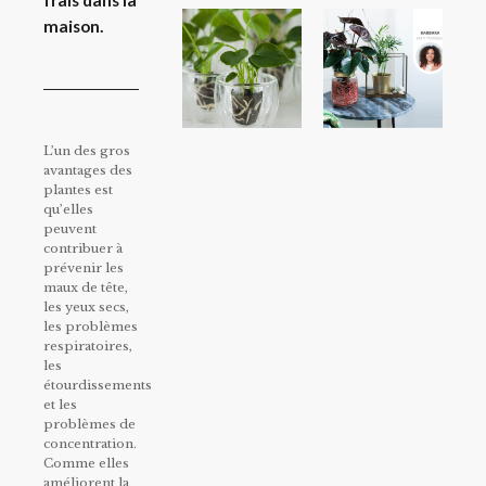
frais dans la
maison.
L’un des gros
avantages des
plantes est
qu’elles
peuvent
contribuer à
prévenir les
maux de tête,
les yeux secs,
les problèmes
respiratoires,
les
étourdissements
et les
problèmes de
concentration.
Comme elles
améliorent la