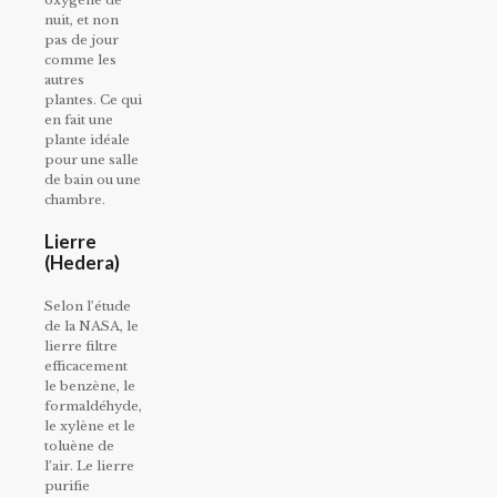
oxygène de
nuit, et non
pas de jour
comme les
autres
plantes. Ce qui
en fait une
plante idéale
pour une salle
de bain ou une
chambre.
Lierre
(Hedera)
Selon l’étude
de la NASA, le
lierre filtre
efficacement
le benzène, le
formaldéhyde,
le xylène et le
toluène de
l’air. Le lierre
purifie