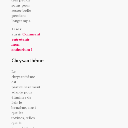
très peu de
soins pour
rester belle
pendant
longtemps.
Lisez
aussi:
Comment
entretenir
mon
anthurium ?
Chrysanthème
Le
chrysanthème
est
particulièrement
adapté pour
éliminer de
l’air le
benzène, ainsi
que les
toxines, telles
que le