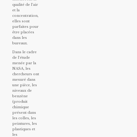
qualité de l’air
et la
concentration,
elles sont
parfaites pour
être placées
dans les
bureaux.
Dans le cadre
de l’étude
menée par la
NASA, les
chercheurs ont
mesuré dans
une pièce, les
niveaux de
benzène
(produit
chimique
présent dans
les colles, les
peintures, les
plastiques et
les