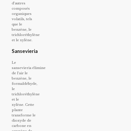
d’autres
composés
organiques
volatils, tels
que le
benzène, le
trichloréthylène
et le xylène.
Sansevieria
Le
sansevieria élimine
de l’air le
benzène, le
formaldéhyde,
le
trichloréthylène
et le
xylène. Cette
plante
transforme le
dioxyde de
carbone en