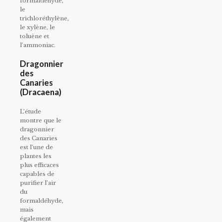
formaldéhyde,
le
trichloréthylène,
le xylène, le
toluène et
l’ammoniac.
Dragonnier
des
Canaries
(Dracaena)
L’étude
montre que le
dragonnier
des Canaries
est l’une de
plantes les
plus efficaces
capables de
purifier l’air
du
formaldéhyde,
mais
également