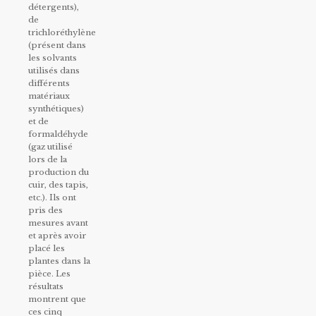
détergents),
de
trichloréthylène
(présent dans
les solvants
utilisés dans
différents
matériaux
synthétiques)
et de
formaldéhyde
(gaz utilisé
lors de la
production du
cuir, des tapis,
etc.). Ils ont
pris des
mesures avant
et après avoir
placé les
plantes dans la
pièce. Les
résultats
montrent que
ces cinq