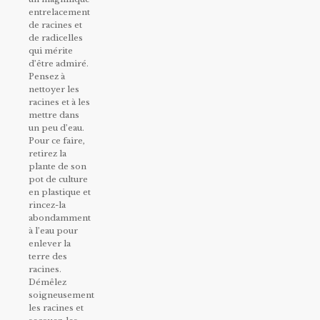
entrelacement
de racines et
de radicelles
qui mérite
d’être admiré.
Pensez à
nettoyer les
racines et à les
mettre dans
un peu d’eau.
Pour ce faire,
retirez la
plante de son
pot de culture
en plastique et
rincez-la
abondamment
à l’eau pour
enlever la
terre des
racines.
Démêlez
soigneusement
les racines et