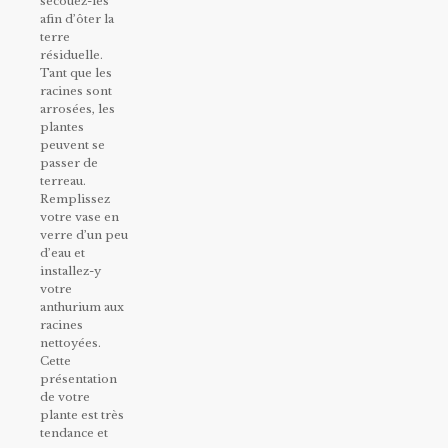
secouez-les
afin d’ôter la
terre
résiduelle.
Tant que les
racines sont
arrosées, les
plantes
peuvent se
passer de
terreau.
Remplissez
votre vase en
verre d’un peu
d’eau et
installez-y
votre
anthurium aux
racines
nettoyées.
Cette
présentation
de votre
plante est très
tendance et