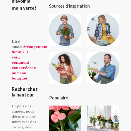
d’avoir la
Sources d'inspiration
main verte!
Lire
aussi:
Arrangement
floral 2.0 :
voici
comment
vous créerez
un beau
bouquet
Recherchez
la hauteur
Populaire
Depuis des
années, nous
décorons nos
murs avec des
cadres, des