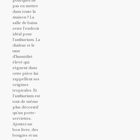
pourquoi ne
pas en mettre
dans toute la
maison ? La
salle de bains
reste l’endroit
idéal pour
l’anthurium. La
chaleur et le
taux
d’humidité
élevé qui
règnent dans
cette pièce lui
rappellent ses
origines
tropicales. Et
l’anthurium est
tout de même
plus décoratif
qu’un porte-
serviettes.
Ajoutez un
bon livre, des
bougies et un