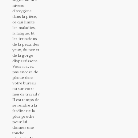
augmentent le
niveau
d’oxygène
dans la pièce,
ce qui limite
les maladies,
la fatigue. Et
les irritations
de la peau, des
yeux, du nez et
de la gorge
disparaissent.
Vous n’avez
pas encore de
plante dans
votre bureau
ou sur votre
lieu de travail ?
Il est temps de
se rendre à la
jardinerie la
plus proche
pour lui
donner une
touche