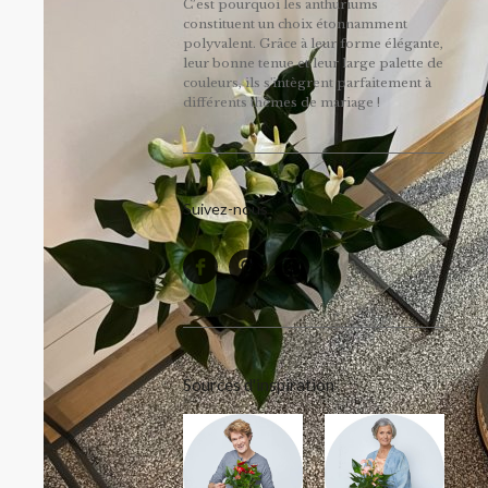
C’est pourquoi les anthuriums
constituent un choix étonnamment
polyvalent. Grâce à leur forme élégante,
leur bonne tenue et leur large palette de
couleurs, ils s'intègrent parfaitement à
différents thèmes de mariage !
Suivez-nous
Sources d'inspiration