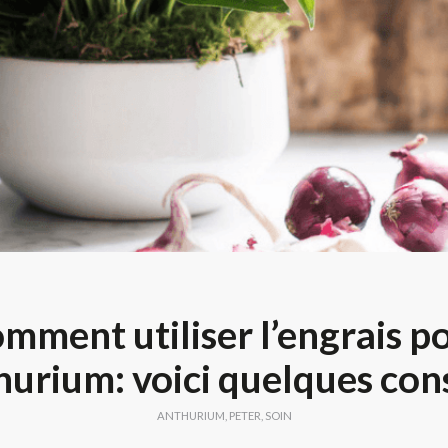
mment utiliser l’engrais p
hurium: voici quelques cons
ANTHURIUM
,
PETER
,
SOIN