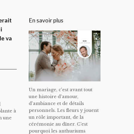
En savoir plus
erait
i
le va
Un mariage, c'est avant tout
une histoire d'amour,
d'ambiance et de détails
l
personnels. Les fleurs y jouent
plante à
un rôle important, de la
m une
cérémonie au dîner. C’est
pourquoi les anthuriums