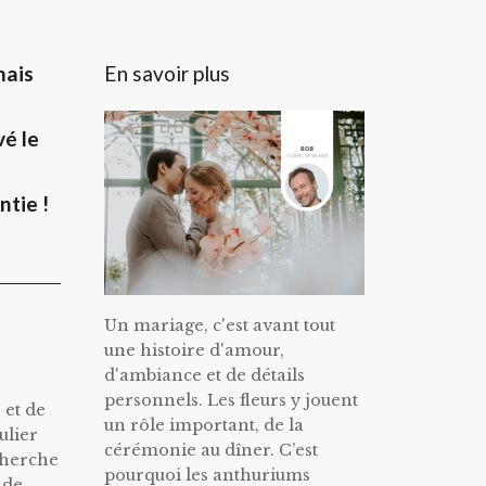
En savoir plus
mais
é le
ntie !
Un mariage, c'est avant tout
une histoire d'amour,
d'ambiance et de détails
personnels. Les fleurs y jouent
 et de
un rôle important, de la
ulier
cérémonie au dîner. C’est
echerche
pourquoi les anthuriums
 de